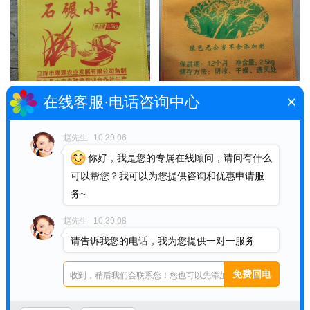
丝印小米袋2.5kg 5斤小米袋
胶印小米袋厂家订制 2.5kg
×
在线客服·电话咨询中心
订做厂家
小米袋 5斤小米袋订做
0.9元
0.65元
价格：
1元
价格：
0.75元
赵先生
10:39:06
你好，我是您的专属在线顾问，请问有什么
可以帮您？我可以为您提供咨询和优惠申请服
务~
赵先生
10:39:08
请告诉我您的电话，我为您提供一对一服务
2.5kg高档彩印覆膜小米袋定