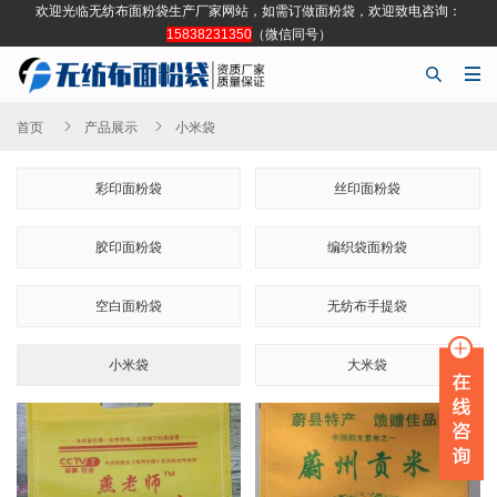
欢迎光临无纺布面粉袋生产厂家网站，如需订做面粉袋，欢迎致电咨询：
15838231350
（微信同号）




首页
产品展示
小米袋
彩印面粉袋
丝印面粉袋
胶印面粉袋
编织袋面粉袋
空白面粉袋
无纺布手提袋
小米袋
大米袋