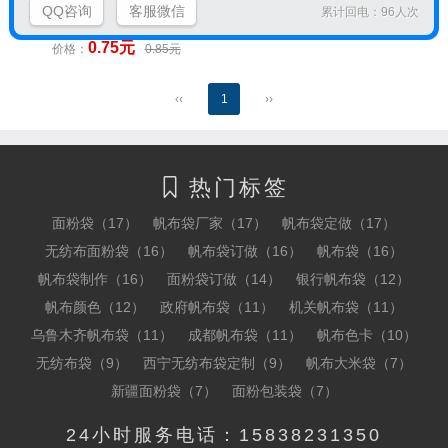
QQ咨询
客服微信
累计回电：96人次
做
0.75元
价格：
0.85元
‹‹
1
››
热门标签

面粉袋（17）
帆布袋厂家（17）
帆布袋定做（17）
无纺布面粉袋（16）
帆布袋订做（16）
帆布袋（16）
帆布袋制作（16）
面粉袋订做（14）
银行帆布袋（12）
帆布颜色（12）
政府帆布袋（11）
机关帆布袋（11）
乌鲁木齐帆布袋（11）
成都帆布袋（11）
帆布色卡（10）
无纺布袋（9）
西宁无纺布袋定制（9）
帆布大米袋（7）
新疆面粉袋（7）
面粉包装袋（7）
24小时服务电话：15838231350