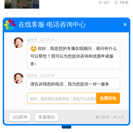

937

3年前
×
厂家订制彩色无纺布面粉袋
在线客服·电话咨询中心

880

3年前
赵先生
11:12:14
你好，我是您的专属在线顾问，请问有什么
可以帮您？我可以为您提供咨询和优惠申请服
无纺布面粉袋厂家订制
务~

928

3年前
赵先生
11:12:16
请告诉我您的电话，我为您提供一对一服务
欢迎面粉袋厂订制无纺布面粉袋

885

3年前
QQ咨询
客服微信
累计回电：96人次
‹‹
1
››