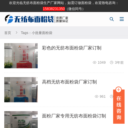
欢迎光临无纺布面粉袋生产厂家网站，如需订做面粉袋，欢迎致电咨询：
15838231350
（微信同号）



首页
Tags：小批量面粉袋
彩色的无纺布面粉袋厂家订制

1049

3年前
高档无纺布面粉袋厂家订制

961

3年前
面粉厂家专用无纺布面粉袋订制